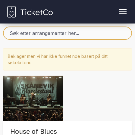
Beklager men vi har ikke funnet noe basert på ditt
søkekriterie
House of Blues