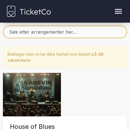
Beklager men vi har ikke funnet noe basert på ditt
søkekriterie
House of Blues